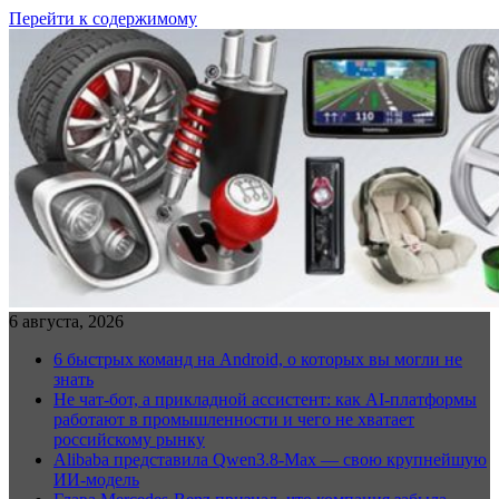
Перейти к содержимому
6 августа, 2026
6 быстрых команд на Android, о которых вы могли не
знать
Не чат-бот, а прикладной ассистент: как AI-платформы
работают в промышленности и чего не хватает
российскому рынку
Alibaba представила Qwen3.8-Max — свою крупнейшую
ИИ-модель