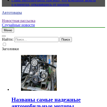
Глава Mercedes-Benz признал, что компания забыла
о клиентах, отказавшись от кнопок
Автотовары
Новостная рассылка
Случайные новости
Меню
Найти:
Заголовки
Названы самые надежные
автомобильные моторы