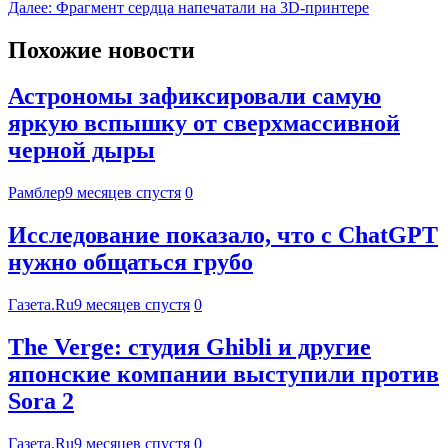
Далее:
Фрагмент сердца напечатали на 3D-принтере
Похожие новости
Астрономы зафиксировали самую
яркую вспышку от сверхмассивной
черной дыры
Рамблер
9 месяцев спустя
0
Исследование показало, что с ChatGPT
нужно общаться грубо
Газета.Ru
9 месяцев спустя
0
The Verge: студия Ghibli и другие
японские компании выступили против
Sora 2
Газета.Ru
9 месяцев спустя
0