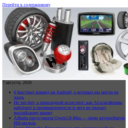
Перейти к содержимому
7 августа, 2026
6 быстрых команд на Android, о которых вы могли не
знать
Не чат-бот, а прикладной ассистент: как AI-платформы
работают в промышленности и чего не хватает
российскому рынку
Alibaba представила Qwen3.8-Max — свою крупнейшую
ИИ-модель