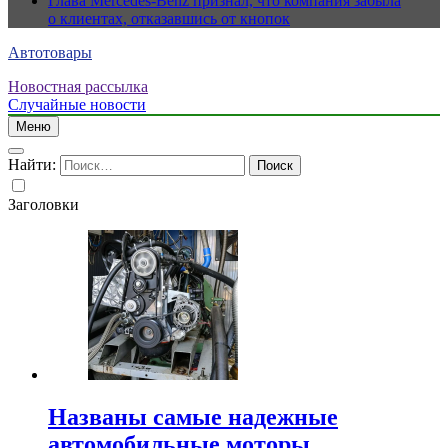
Глава Mercedes-Benz признал, что компания забыла
о клиентах, отказавшись от кнопок
Автотовары
Новостная рассылка
Случайные новости
Меню
Найти:
Заголовки
Названы самые надежные
автомобильные моторы