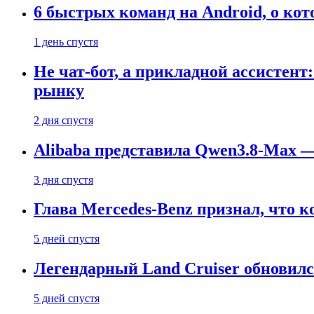
6 быстрых команд на Android, о кот
1 день спустя
Не чат-бот, а прикладной ассистен
рынку
2 дня спустя
Alibaba представила Qwen3.8-Max
3 дня спустя
Глава Mercedes-Benz признал, что 
5 дней спустя
Легендарный Land Cruiser обновилс
5 дней спустя