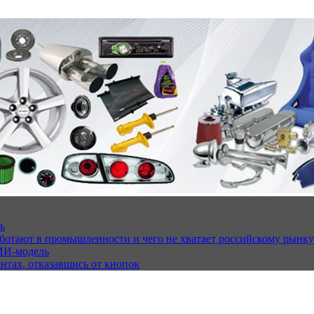
ь
работают в промышленности и чего не хватает российскому рынку
ИИ-модель
ентах, отказавшись от кнопок