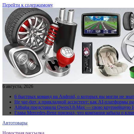
Перейти к содержимому
6 августа, 2026
6 быстрых команд на Android, о которых вы могли не знат
Не чат-бот, а прикладной ассистент: как AI-платформы 
Alibaba представила Qwen3.8-Max — свою крупнейшую 
Глава Mercedes-Benz признал, что компания забыла о кли
Автотовары
Новостная рассылка