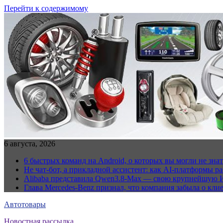
Перейти к содержимому
6 августа, 2026
6 быстрых команд на Android, о которых вы могли не знат
Не чат-бот, а прикладной ассистент: как AI-платформы 
Alibaba представила Qwen3.8-Max — свою крупнейшую 
Глава Mercedes-Benz признал, что компания забыла о кли
Автотовары
Новостная рассылка