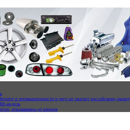
ь
работают в промышленности и чего не хватает российскому рынку
ИИ-модель
ентах, отказавшись от кнопок