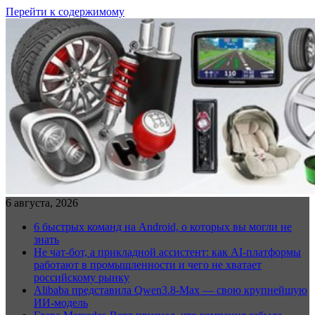
Перейти к содержимому
6 августа, 2026
6 быстрых команд на Android, о которых вы могли не
знать
Не чат-бот, а прикладной ассистент: как AI-платформы
работают в промышленности и чего не хватает
российскому рынку
Alibaba представила Qwen3.8-Max — свою крупнейшую
ИИ-модель