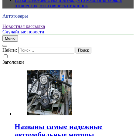
Глава Mercedes-Benz признал, что компания забыла
о клиентах, отказавшись от кнопок
Автотовары
Новостная рассылка
Случайные новости
Меню
Найти:
Заголовки
Названы самые надежные
автомобильные моторы