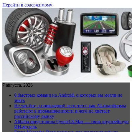
Перейти к содержимому
7 августа, 2026
6 быстрых команд на Android, о которых вы могли не
знать
Не чат-бот, а прикладной ассистент: как AI-платформы
работают в промышленности и чего не хватает
российскому рынку
Alibaba представила Qwen3.8-Max — свою крупнейшую
ИИ-модель