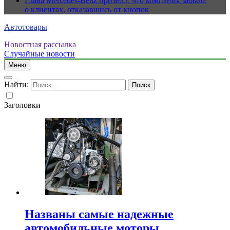
Глава Mercedes-Benz признал, что компания забыла
о клиентах, отказавшись от кнопок
Автотовары
Новостная рассылка
Случайные новости
Меню
Найти:
Заголовки
Названы самые надежные
автомобильные моторы