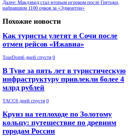
Далее:
Макдэвид стал вторым игроком после Гретцки,
набравшим 1100 очков за «Эдмонтон»
Похожие новости
Как туристы улетят в Сочи после
отмен рейсов «Ижавиа»
TourDom
6 дней спустя
0
В Туве за пять лет в туристическую
инфраструктуру привлекли более 4
млрд рублей
ТАСС
6 дней спустя
0
Круиз на теплоходе по Золотому
кольцу: путешествие по древним
городам России